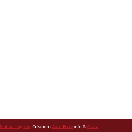
entions légales
Création :
Auto Ecole
info &
Orata