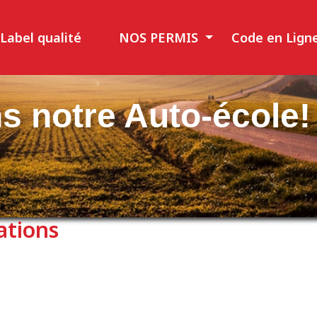
Label qualité
NOS PERMIS
Code en Lign
s notre Auto-école!
ations