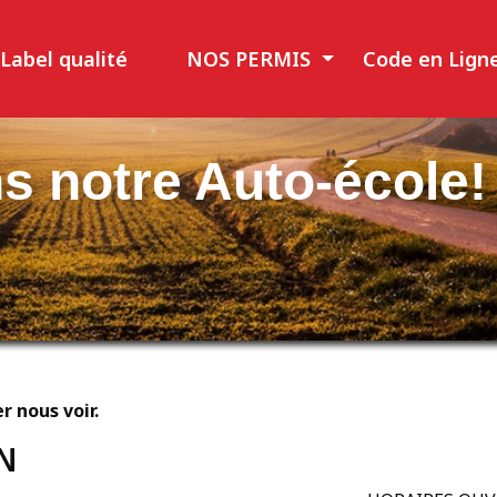
Label qualité
NOS PERMIS
Code en Lign
s notre Auto-école!
r nous voir.
N