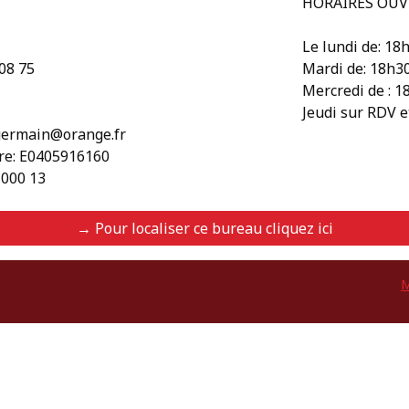
HORAIRES OUV
Le lundi de: 18
 08 75
Mardi de: 18h3
Mercredi de : 1
Jeudi sur RDV 
tgermain@orange.fr
re: E0405916160
 000 13
→ Pour localiser ce bureau cliquez ici
M