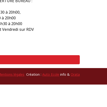
ERTURE BUREAU :
h30 à 20h00,
0 à 20h00
8h30 à 20h00
et Vendredi sur RDV
entions légales
Création :
Auto Ecole
info &
Orata