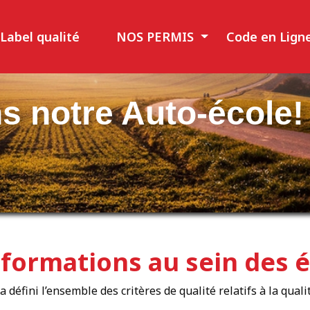
Label qualité
NOS PERMIS
Code en Lign
s notre Auto-école!
s formations au sein des 
 défini l’ensemble des critères de qualité relatifs à la qual